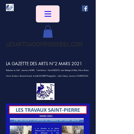
LESARTSADOMPIERRE61.COM
LA GAZETTE DES ARTS N°2 MARS 2021
Rédacteur en Chef : Jean-Louis MOREL Contributions : Daniel BIGEON, Jean Balangé dit Baba, Patrice Bisson,
Carina Tornatoris, Bertrand Amand, Armelle ROUSIER Photographie : Lydie Gahery, Laurence COURGENOUL