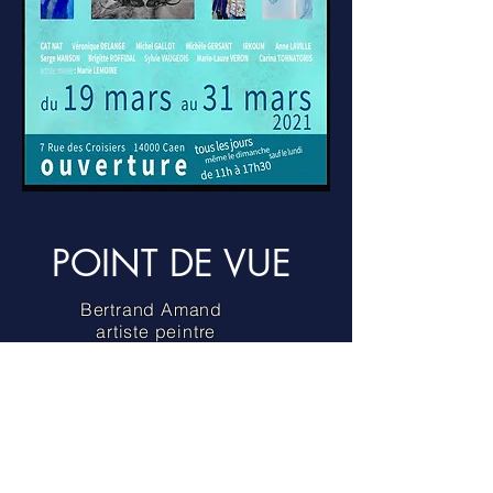
POINT DE VUE
Bertrand Amand
artiste peintre
Invité d'Honneur A.A.D.en 2015
bertrand.amand@sfr.fr