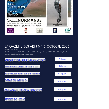
LA GAZETTE DES ARTS N°15 OCTOBRE 2025
Rédacteur : J-L MOREL
Contributi
ons : Danielle LEPELTIER, Marie-Claire JULIEN, Photographie : , JL MOREL, Roland RENARD, Pascale
CHEVRET, Danielle LEPELTIER, Marie-Claire JULIEN
DESCRIPTION DE L'ASSOCIATION
Cliquez
Cliquez
AFFICHES SOUVENIRS DE 2008 A 2025
SOUVENIRS 2025 EN 98 CLICHES
Cliquez
EXTRAIT DU LIVRE D'OR
Cliquez
AMBIANCES LES ARTS
2017 2025
Cliquez
ARTICLES DE PRESSE
Cliquez